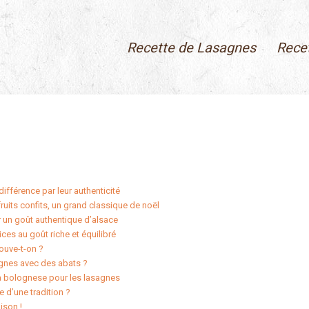
Recette de Lasagnes
Rece
 différence par leur authenticité
fruits confits, un grand classique de noël
r un goût authentique d’alsace
ices au goût riche et équilibré
rouve-t-on ?
agnes avec des abats ?
la bolognese pour les lasagnes
e d’une tradition ?
ison !