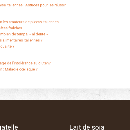
ise italiennes : Astuces pour les réussir
r les amateurs de pizzas italiennes
pâtes fraîches
mbien de temps, « al dente »
alimentaires italiennes ?
qualité ?
tage de l’intolérance au gluten?
en : Maladie cœliaque ?
iatelle
Lait de soja